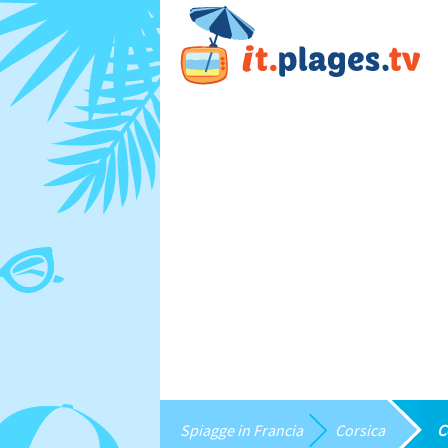
Spiagge in Francia
Corsica
C