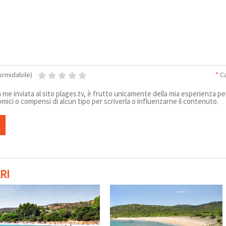
formidabile)
*
Ca
 me inviata al sito plages.tv, è frutto unicamente della mia esperienza p
omici o compensi di alcun tipo per scriverla o influenzarne il contenuto.
RI