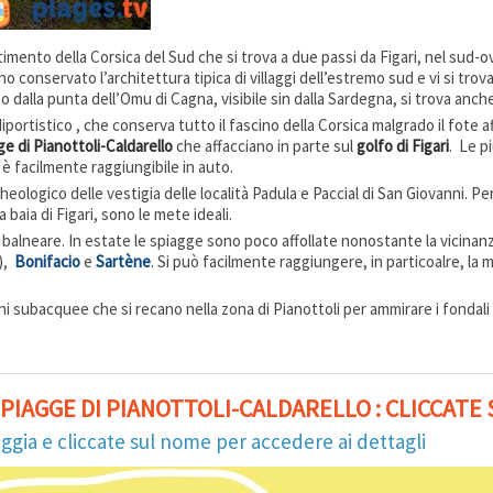
imento della Corsica del Sud che si trova a due passi da Figari, nel sud-ove
conservato l’architettura tipica di villaggi dell’estremo sud e vi si trov
 dalla punta dell’Omu di Cagna, visibile sin dalla Sardegna, si trova anche
o diportistico , che conserva tutto il fascino della Corsica malgrado il fot
ge di
Pianottoli-Caldarello
che affacciano in parte sul
golfo di Figari
. Le p
 è facilmente raggiungibile in auto.
heologico delle vestigia delle località Padula e Paccial di San Giovanni. Pe
a baia di Figari, sono le mete ideali.
 balneare. In estate le spiagge sono poco affollate nonostante la vicinan
),
Bonifacio
e
Sartène
. Si può facilmente raggiungere, in particoalre, la 
i subacquee che si recano nella zona di Pianottoli per ammirare i fondali 
PIAGGE DI PIANOTTOLI-CALDARELLO : CLICCATE
iaggia e cliccate sul nome per accedere ai dettagli