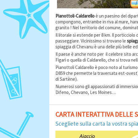
Pianottoli-Caldarello
è un paesino del dipart
compongono, entrambe in riva al mare, hanno 
granito ! Nel territorio del comune, dominato
Il litorale si estende per 8 km. Il porticciol
passeggiare. Vicinissimo si trovano le
spiag
spiaggia di Chevanu è una delle più belle ed
Il paese è anche noto per il celebre sito arc
Figari o quella di Caldarello, che si trova nell
Pianottoli Caldarello è poco noto al turismo
D859 che permette la traversata est-ovest
di Sartène).
Numerosi sono gli appassionati di immersion
Difeno, Chevano, Les Moines…
CARTA INTERATTIVA DELLE S
Scegliete sulla carta la vostra sp